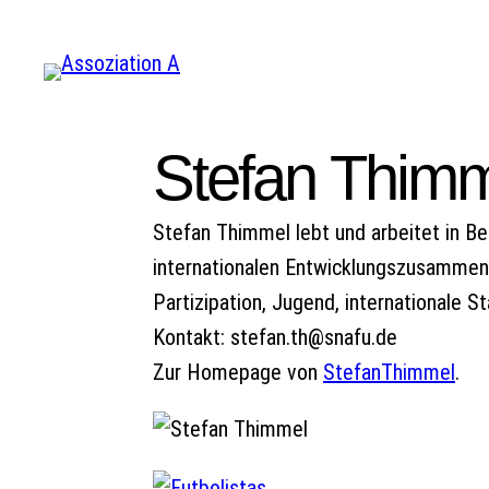
Zum
Inhalt
springen
Stefan Thim
Stefan Thimmel lebt und arbeitet in Ber
internationalen Entwicklungszusammenar
Partizipation, Jugend, internationale S
Kontakt:
stefan.th@snafu.de
Zur Homepage von
StefanThimmel
.