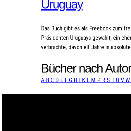
Uruguay
Das Buch gibt es als Freebook zum f
Präsidenten Uruguays gewählt, ein ehe
verbrachte, davon elf Jahre in absoluter
Bücher nach Autor
A
B
C
D
E
F
G
H
I
K
L
M
P
R
S
T
U
V