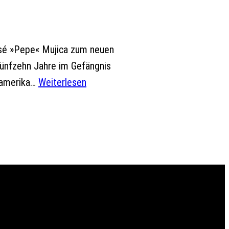
sé »Pepe« Mujica zum neuen
fünfzehn Jahre im Gefängnis
inamerika…
Weiterlesen