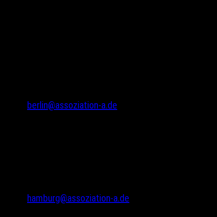
Assoziation A
Gneisenaustr. 2a
10961 Berlin
Tel.: 030 69582971
Fax: 030 69582973
berlin@assoziation-a.de
Assoziation A
Bodenstedtstr. 16
Innenhof, Eingang A
22765 Hamburg
Tel.: 040 22865733
hamburg@assoziation-a.de
Warenkorb