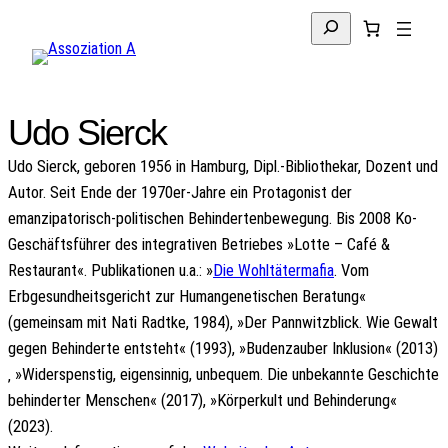
Zum
Suchen
Inhalt
springen
Udo Sierck
Udo Sierck, geboren 1956 in Hamburg, Dipl.-Bibliothekar, Dozent und
Autor. Seit Ende der 1970er-Jahre ein Protagonist der
emanzipatorisch-politischen Behindertenbewegung. Bis 2008 Ko-
Geschäftsführer des integrativen Betriebes »Lotte – Café &
Restaurant«. Publikationen u.a.: »
Die Wohltätermafia
. Vom
Erbgesundheitsgericht zur Humangenetischen Beratung«
(gemeinsam mit Nati Radtke, 1984), »Der Pannwitzblick. Wie Gewalt
gegen Behinderte entsteht« (1993), »Budenzauber Inklusion« (2013)
‚ »Widerspenstig, eigensinnig, unbequem. Die unbekannte Geschichte
behinderter Menschen« (2017), »Körperkult und Behinderung«
(2023).