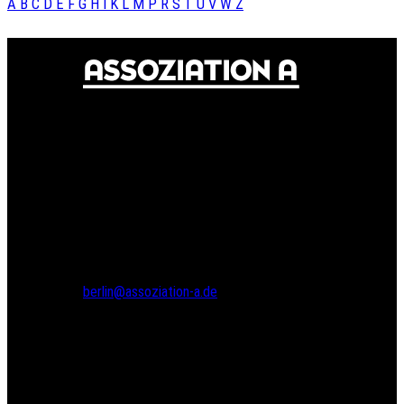
A
B
C
D
E
F
G
H
I
K
L
M
P
R
S
T
U
V
W
Z
© 2024 Assoziation A
Assoziation A
Gneisenaustr. 2a
10961 Berlin
Tel.: 030 69582971
Fax: 030 69582973
berlin@assoziation-a.de
Assoziation A
Bodenstedtstr. 16
Innenhof, Eingang A
22765 Hamburg