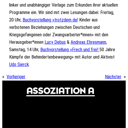
linker und unabhängiger Verlage zum Erkunden ihrer aktuellen
Programme ein. Wir sind mit zwei Lesungen dabei: Freitag,
20 Uhr,
Buchvorstellung »trotzdem da!
Kinder aus
verbotenen Beziehungen zwischen Deutschen und
Kriegsgefangenen oder Zwangsarbeiter*innen« mit den
Herausgeber*innen
Lucy Debus
&
Andreas Ehresmann
;
Samstag, 14 Uhr,
Buchvorstellung »Frech und frei!
50 Jahre
Kämpfe der Behindertenbewegung« mit Autor und Aktivist
Udo Sierck
.
«
Vorheriger
Nächster
»
© 2024 Assoziation A
Assoziation A