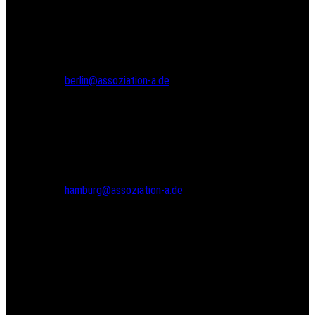
Gneisenaustr. 2a
10961 Berlin
Tel.: 030 69582971
Fax: 030 69582973
berlin@assoziation-a.de
Assoziation A
Bodenstedtstr. 16
Innenhof, Eingang A
22765 Hamburg
Tel.: 040 22865733
hamburg@assoziation-a.de
Warenkorb
Versandarten
Zahlungsarten
Kasse
Widerrufsbelehrung
Kontakte