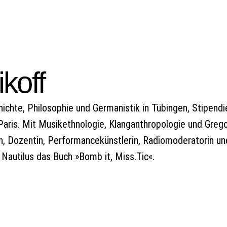
koff
hichte, Philosophie und Germanistik in Tübingen, Stipe
 Paris. Mit Musikethnologie, Klanganthropologie und Greg
ch, Dozentin, Performancekünstlerin, Radiomoderatorin u
n Nautilus das Buch »Bomb it, Miss.Tic«.