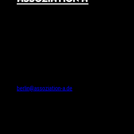
© 2024 Assoziation A
Assoziation A
Gneisenaustr. 2a
10961 Berlin
Tel.: 030 69582971
Fax: 030 69582973
berlin@assoziation-a.de
Assoziation A
Bodenstedtstr. 16
Innenhof, Eingang A
22765 Hamburg