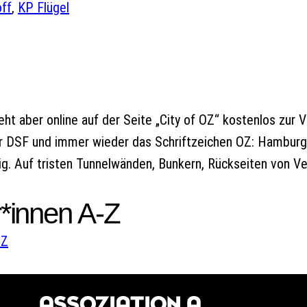
off
, 
KP Flügel
teht aber online auf der Seite „City of OZ“ kostenlos zu
er DSF und immer wieder das Schriftzeichen OZ: Hamburg
ig. Auf tristen Tunnelwänden, Bunkern, Rückseiten von V
*innen A-Z
W
Z