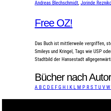
Andreas Blechschmidt
, 
Jorinde Reznik
Free OZ!
Das Buch ist mittlerweile vergriffen, s
Smileys und Kringel, Tags wie USP od
Stadtbild der Hansestadt allgegenwärt
Bücher nach Autor
A
B
C
D
E
F
G
H
I
K
L
M
P
R
S
T
U
V