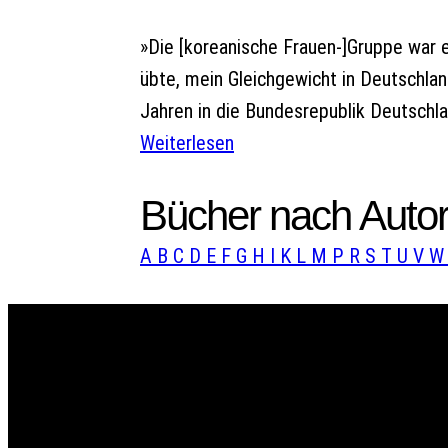
»Die [koreanische Frauen-]Gruppe war e
übte, mein Gleichgewicht in Deutschlan
Jahren in die Bundesrepublik Deutschl
Weiterlesen
Bücher nach Autor
A
B
C
D
E
F
G
H
I
K
L
M
P
R
S
T
U
V