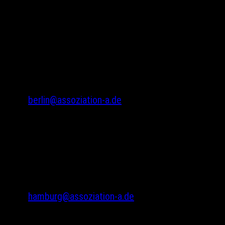
Assoziation A
Gneisenaustr. 2a
10961 Berlin
Tel.: 030 69582971
Fax: 030 69582973
berlin@assoziation-a.de
Assoziation A
Bodenstedtstr. 16
Innenhof, Eingang A
22765 Hamburg
Tel.: 040 22865733
hamburg@assoziation-a.de
Warenkorb