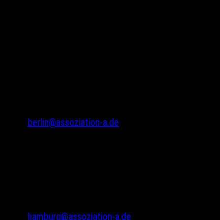
© 2024 Assoziation A
Assoziation A
Gneisenaustr. 2a
10961 Berlin
Tel.: 030 69582971
Fax: 030 69582973
berlin@assoziation-a.de
Assoziation A
Bodenstedtstr. 16
Innenhof, Eingang A
22765 Hamburg
Tel.: 040 22865733
hamburg@assoziation-a.de