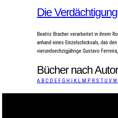
Die Verdächtigung
Beatriz Bracher verarbeitet in ihrem Ro
anhand eines Einzelschicksals, das den L
vierundsechzigjährige Gustavo Ferreira
Bücher nach Autor
A
B
C
D
E
F
G
H
I
K
L
M
P
R
S
T
U
V