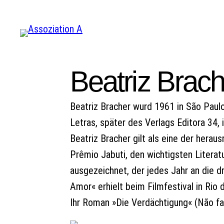
Zum
Inhalt
springen
Beatriz Brach
Beatriz Bracher wurd 1961 in São Paulo
Letras, später des Verlags Editora 34,
Beatriz Bracher gilt als eine der herau
Prêmio Jabuti, den wichtigsten Litera
ausgezeichnet, der jedes Jahr an die d
Amor« erhielt beim Filmfestival in Rio
Ihr Roman »Die Verdächtigung« (Não fal