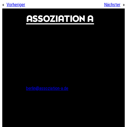
«
Vorheriger
Nächster
»
© 2024 Assoziation A
Assoziation A
Gneisenaustr. 2a
10961 Berlin
Tel.: 030 69582971
Fax: 030 69582973
berlin@assoziation-a.de
Assoziation A
Bodenstedtstr. 16
Innenhof, Eingang A
22765 Hamburg
Tel.: 040 22865733