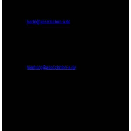
Tel.: 030 69582971
Fax: 030 69582973
berlin@assoziation-a.de
Assoziation A
Bodenstedtstr. 16
Innenhof, Eingang A
22765 Hamburg
Tel.: 040 22865733
hamburg@assoziation-a.de
Warenkorb
Versandarten
Zahlungsarten
Kasse
Widerrufsbelehrung
Kontakte
Impressum
Datenschutzerklärung