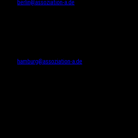
berlin@assoziation-a.de
Assoziation A
Bodenstedtstr. 16
Innenhof, Eingang A
22765 Hamburg
Tel.: 040 22865733
hamburg@assoziation-a.de
Warenkorb
Versandarten
Zahlungsarten
Kasse
Widerrufsbelehrung
Kontakte
Impressum