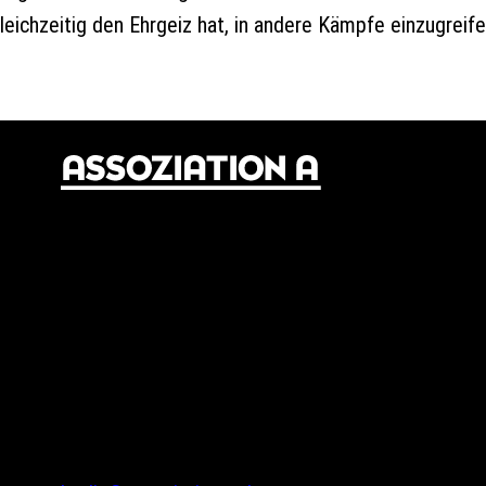
eichzeitig den Ehrgeiz hat, in andere Kämpfe einzugreife
© 2024 Assoziation A
Assoziation A
Gneisenaustr. 2a
10961 Berlin
Tel.: 030 69582971
Fax: 030 69582973