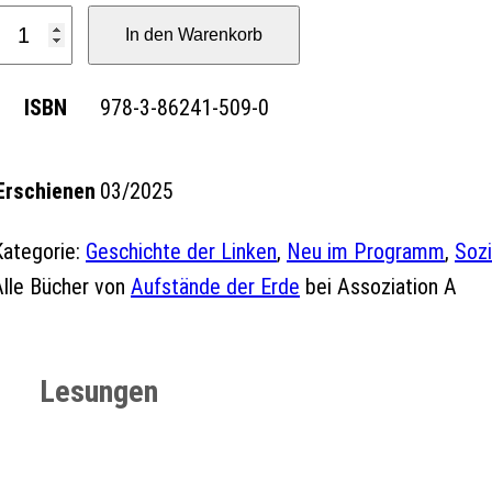
E
In den Warenkorb
ISBN
978-3-86241-509-0
e
Erschienen
03/2025
B
e
Kategorie:
Geschichte der Linken
, 
Neu im Programm
, 
Soz
b
Alle Bücher von
Aufstände der Erde
bei Assoziation A
e
M
Lesungen
e
g