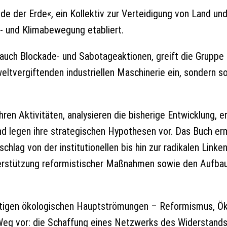
e
de der Erde«, ein Kollektiv zur Verteidigung von Land und
- und Klimabewegung etabliert.
auch Blockade- und Sabotageaktionen, greift die Gruppe n
ltvergiftenden industriellen Maschinerie ein, sondern s
ren Aktivitäten, analysieren die bisherige Entwicklung, er
 legen ihre strategischen Hypothesen vor. Das Buch erm
hlag von der institutionellen bis hin zur radikalen Linken 
erstützung reformistischer Maßnahmen sowie den Aufbau 
itigen ökologischen Hauptströmungen – Reformismus, Öko
 Weg vor: die Schaffung eines Netzwerks des Widerstand