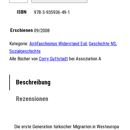
e
ISBN
978-3-935936-49-1
T
ü
r
Erschienen
09/2008
k
e
Kategorie:
Antifaschismus Widerstand Exil
, 
Geschichte NS
, 
i
Sozialgeschichte
,
Alle Bücher von
Corry Guttstadt
bei Assoziation A
d
i
e
Beschreibung
J
u
Rezensionen
d
e
n
u
Die erste Generation türkischer Migranten in Westeuropa