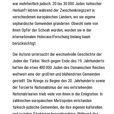
n
war mehrheitlich jüdisch. 20 bis 30.000 Juden türkischer
d
Herkunft lebten während der Zwischenkriegszeit in
d
verschiedenen europäischen Ländern, wo sie eigene
e
sephardische Gemeinden gründeten. Obwohl viele von
r
ihnen Opfer der Schoah wurden, wurden sie in der
H
internationalen Holocaustforschung bislang kaum
o
berücksichtigt.
l
Die Autorin untersucht die wechselvolle Geschichte der
o
Juden der Türkei. Noch gegen Ende des 19. Jahrhunderts
c
hatten die etwa 400.000 Juden des Osmanischen Reiches
a
weltweit eine der größten und blühendsten Gemeinden
u
gestellt. Die Kriege zu Beginn des 20. Jahrhunderts sowie
s
der forcierte Nationalismus der neu entstehenden
t
Nationalstaaten trieb viele von ihnen in die Emigration. In
M
zahlreichen europäischen Metropolen entstanden
e
türkisch-jüdische Gemeinden, die ihre eigenen kulturellen
n
und sozialen Strukturen hervorbrachten. Während des