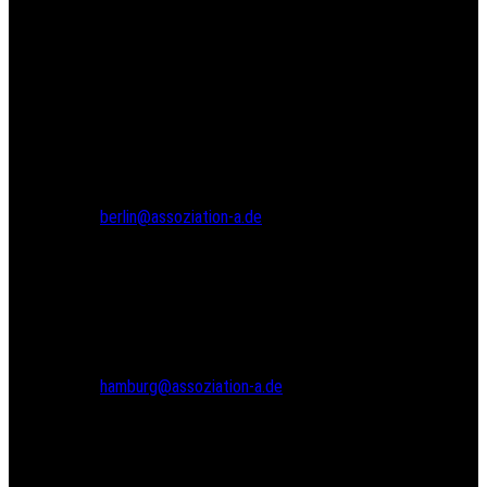
© 2024 Assoziation A
Assoziation A
Gneisenaustr. 2a
10961 Berlin
Tel.: 030 69582971
Fax: 030 69582973
berlin@assoziation-a.de
Assoziation A
Bodenstedtstr. 16
Innenhof, Eingang A
22765 Hamburg
Tel.: 040 22865733
hamburg@assoziation-a.de
Warenkorb
Versandarten
Zahlungsarten