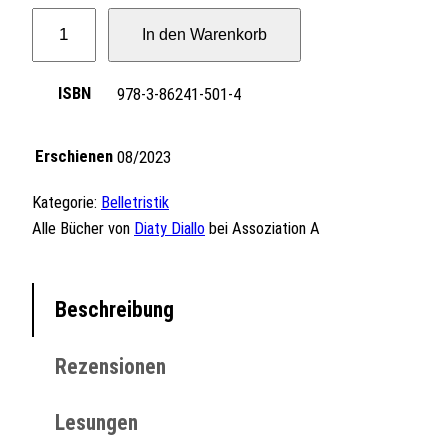
Z
In den Warenkorb
w
e
ISBN
978-3-86241-501-4
i
S
e
Erschienen
08/2023
k
u
Kategorie:
Belletristik
n
Alle Bücher von
Diaty Diallo
bei Assoziation A
d
e
n
Beschreibung
b
r
Rezensionen
e
n
Lesungen
n