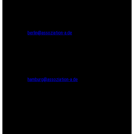
Gneisenaustr. 2a
10961 Berlin
Tel.: 030 69582971
Fax: 030 69582973
berlin@assoziation-a.de
Assoziation A
Bodenstedtstr. 16
Innenhof, Eingang A
22765 Hamburg
Tel.: 040 22865733
hamburg@assoziation-a.de
Warenkorb
Versandarten
Zahlungsarten
Kasse
Widerrufsbelehrung
Kontakte
Impressum