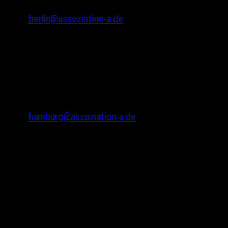
Fax: 030 69582973
berlin@assoziation-a.de
Assoziation A
Bodenstedtstr. 16
Innenhof, Eingang A
22765 Hamburg
Tel.: 040 22865733
hamburg@assoziation-a.de
Warenkorb
Versandarten
Zahlungsarten
Kasse
Widerrufsbelehrung
Kontakte