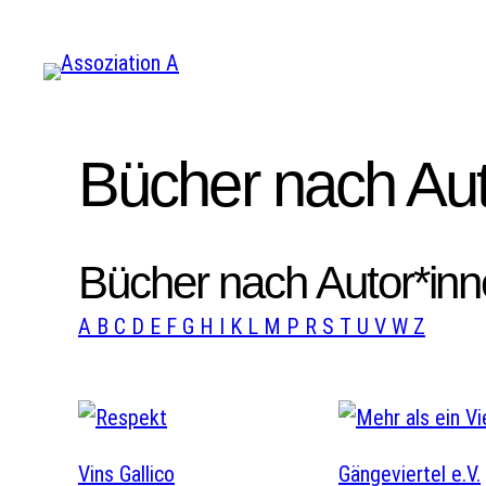
Zum
Inhalt
springen
Bücher nach Aut
Bücher nach Autor*inn
A
B
C
D
E
F
G
H
I
K
L
M
P
R
S
T
U
V
W
Z
Vins Gallico
Gängeviertel e.V.