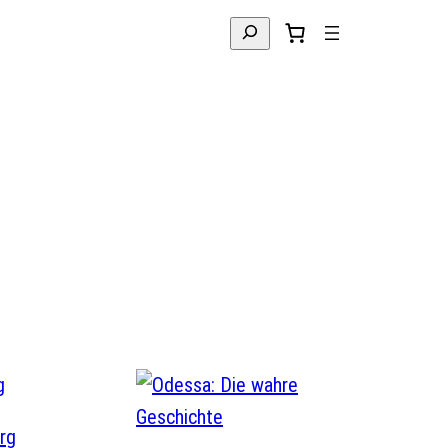
Suchen
rg