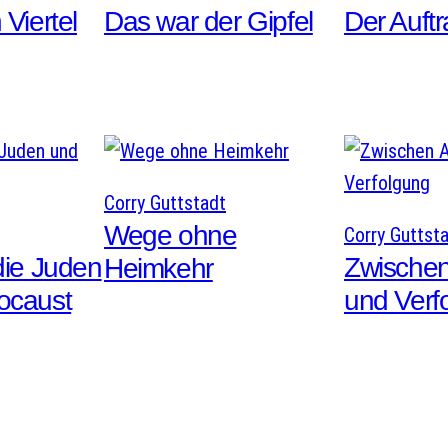
 Viertel
Das war der Gipfel
Der Auft
Corry Guttstadt
Wege ohne
Corry Guttst
die Juden
Zwischen
Heimkehr
ocaust
und Verf