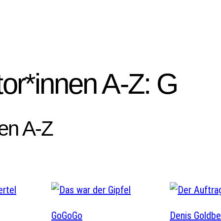
or*innen A-Z:
G
en A-Z
GoGoGo
Denis Goldbe