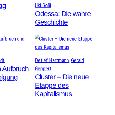
rag
Uki Goñi
Odessa: Die wahre
Geschichte
adt
Detlef Hartmann
, 
Gerald
 Aufbruch
Geppert
Cluster – Die neue
olgung
Etappe des
Kapitalismus