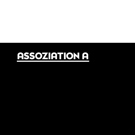
© 2024 Assoziation A
Assoziation A
Gneisenaustr. 2a
10961 Berlin
Tel.: 030 69582971