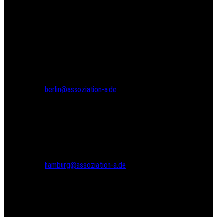
Assoziation A
Gneisenaustr. 2a
10961 Berlin
Tel.: 030 69582971
Fax: 030 69582973
berlin@assoziation-a.de
Assoziation A
Bodenstedtstr. 16
Innenhof, Eingang A
22765 Hamburg
Tel.: 040 22865733
hamburg@assoziation-a.de
Warenkorb
Versandarten
Zahlungsarten
Kasse